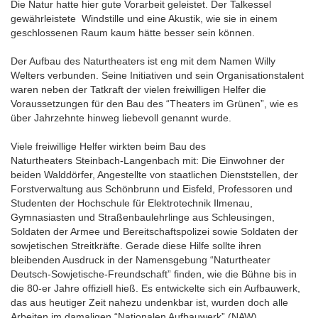
Die Natur hatte hier gute Vorarbeit geleistet. Der Talkessel
gewährleistete Windstille und eine Akustik, wie sie in einem
geschlossenen Raum kaum hätte besser sein können.
Der Aufbau des Naturtheaters ist eng mit dem Namen Willy
Welters verbunden. Seine Initiativen und sein Organisationstalent
waren neben der Tatkraft der vielen freiwilligen Helfer die
Voraussetzungen für den Bau des “Theaters im Grünen”, wie es
über Jahrzehnte hinweg liebevoll genannt wurde.
Viele freiwillige Helfer wirkten beim Bau des
Naturtheaters Steinbach-Langenbach mit: Die Einwohner der
beiden Walddörfer, Angestellte von staatlichen Dienststellen, der
Forstverwaltung aus Schönbrunn und Eisfeld, Professoren und
Studenten der Hochschule für Elektrotechnik Ilmenau,
Gymnasiasten und Straßenbaulehrlinge aus Schleusingen,
Soldaten der Armee und Bereitschaftspolizei sowie Soldaten der
sowjetischen Streitkräfte. Gerade diese Hilfe sollte ihren
bleibenden Ausdruck in der Namensgebung “Naturtheater
Deutsch-Sowjetische-Freundschaft” finden, wie die Bühne bis in
die 80-er Jahre offiziell hieß. Es entwickelte sich ein Aufbauwerk,
das aus heutiger Zeit nahezu undenkbar ist, wurden doch alle
Arbeiten im damaligen “Nationalen Aufbauwerk” (NAW)