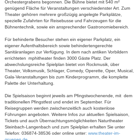
Orchestergrabens begonnen. Die Bühne bietet mit 540 m²
genügend Fläche für Veranstaltungen verschiedenster Art. Zum
Theater gehören mehrere großzügig angelegte Parkplätze,
spezielle Zufahrten für Reisebusse und Fahrzeugen für die
Bühnentechnik, sowie ein ansprechender Gastronomiebereich.
Für behinderte Besucher stehen ein eigener Parkplatz, ein
eigener Aufenthaltsbereich sowie behindertengerechte
Sanitäranlagen zur Verfügung. In dem nach antiken Vorbildern
errichteten mphitheater finden 3000 Gäste Platz. Der
abwechslungsreiche Spielplan bietet von Rockmusik, über
Theater, Volksmusik, Schlager, Comedy, Operette, Oper, Musical,
Gala-Veranstaltungen bis zum Kinderprogramm, die komplette
Palette der Unterhaltung.
Die Spielsaison beginnt jeweils am Pfingstwochenende, mit dem
traditionellen Pfingstfest und endet im September. Für
Reisegruppen werden zwischenzeitlich auch kostenlose
Führungen angeboten. Weitere Infos zur aktuellen Spielsaison,
Tickets und auch Übernachtungsmöglichkeiten Naturtheater
Steinbach-Langenbach und zum Spielplan erhalten Sie unter
Telefon: 036874-38536 oder online unter:
www.theater-im-
gruenen.de
.