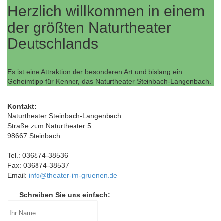
Herzlich willkommen in einem
der größten Naturtheater
Deutschlands
Es ist eine Attraktion der besonderen Art und bislang ein
Geheimtipp für Kenner, das Naturtheater Steinbach-Langenbach.
Kontakt:
Naturtheater Steinbach-Langenbach
Straße zum Naturtheater 5
98667 Steinbach
Tel.: 036874-38536
Fax: 036874-38537
Email:
info@theater-im-gruenen.de
Schreiben Sie uns einfach: