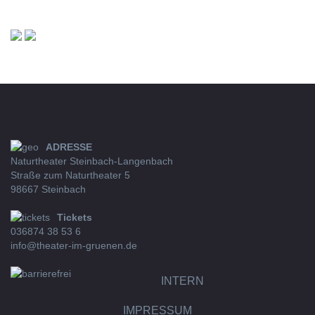
ADRESSE
Naturtheater Steinbach-Langenbach
Straße zum Naturtheater 5
98667 Steinbach
Tickets
036874 38 53 6
info@theater-im-gruenen.de
INTERN
IMPRESSUM